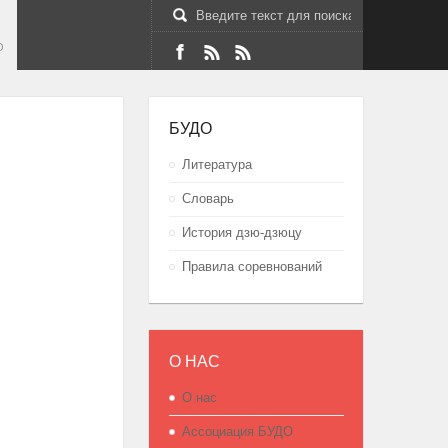
О
БУДО
Литература
Словарь
История дзю-дзюцу
Правила соревнований
О НАС
О нас
Ассоциация БУДО